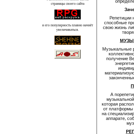
определё
страницы своего сайта
Зач
Репетиции 
способные пр
и его популярность плавно начнёт
свою жизнь ли
увеличиваться.
творя
МУЗЫ
Музыкальные р
коллективно
получение Ве
энергети
индивид
материализую
законченны
П
А порепети
музыкальной
которая распол
от платформы 
на специализи
аппарате, со
муз
РЕ