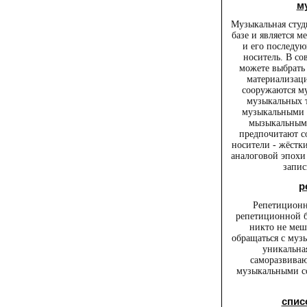
м
Музыкальная студ
базе и является 
и его последу
носитель. В с
можете выбрать
материализаци
сооружаются м
музыкальных 
музыкальными 
мызыкальными
предпочитают с
носители - жёстк
аналоговой эпохи 
запис
р
Репетиционна
репетиционной ба
никто не меш
обращаться с муз
уникальна
саморазвива
музыкальными со
спис