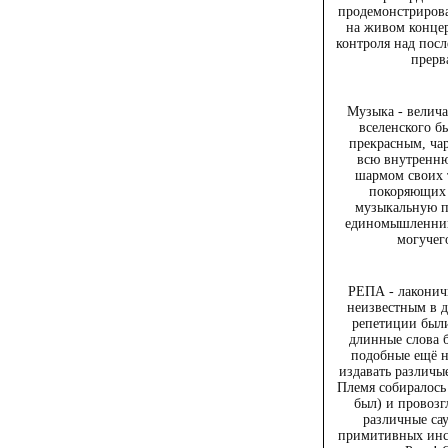
продемонстрирова
на живом концер
контроля над посл
прерв
Музыка - велича
вселенского б
прекрасным, ч
всю внутренн
шармом своих 
покоряющих 
музыкальную п
единомышленник
могучег
РЕПА - лаконич
неизвестным в д
репетиции был
длинные слова 
подобные ещё н
издавать различы
Племя собиралось 
был) и провозг
различные са
примитивных инст