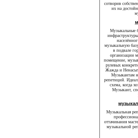
сотворив собстве
их на достойн
м
м
Музыкальные б
инфраструктуры
населённог
музыкальную базу
в подвале гор
организации м
помещение, музык
рулевых конкретн
Жажда и Ненасыт
Музыкантам н
репетиций. Идеал
схема, когда х
Музыкант, сп
музыкал
Музыкальная реп
профессиона
оттачивания мас
музыкальной реп