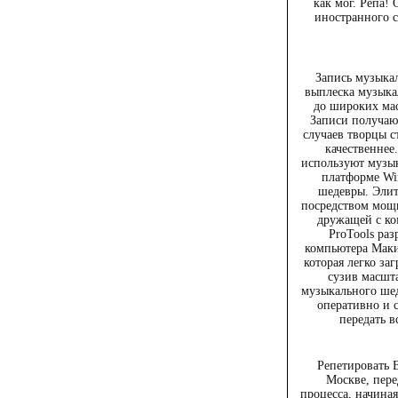
как мог. Репа! 
иностранного су
Запись музыка
выплеска музыка
до широких ма
Записи получают
случаев творцы с
качественнее
используют музык
платформе Win
шедевры. Элит
посредством мощн
дружащей с ко
ProTools раз
компьютера Макин
которая легко за
сузив масшта
музыкального шед
оперативно и 
передать 
Репетировать 
Москве, пере
процесса, начина