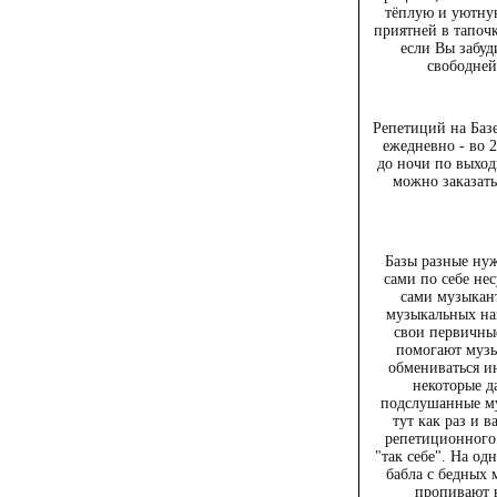
тёплую и уютну
приятней в тапочк
если Вы забуд
свободней
Репетиций на Базе
ежедневно - во 
до ночи по выхо
можно заказать
Базы разные нуж
сами по себе не
сами музыкан
музыкальных на
свои первичны
помогают музы
обмениваться ин
некоторые д
подслушанные му
тут как раз и 
репетиционного
"так себе". На од
бабла с бедных 
пропивают 