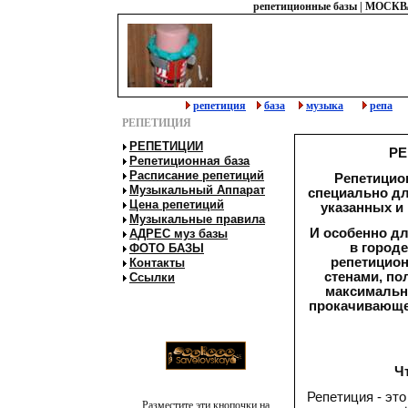
репетиционные базы
|
МОСКВ
репетиция
база
музыка
репа
РЕПЕТИЦИЯ
РЕПЕТИЦИИ
РЕ
Репетиционная база
Расписание репетиций
Репетицио
Музыкальный Аппарат
специально дл
Цена репетиций
указанных и
Музыкальные правила
И особенно дл
АДРЕС муз базы
в городе
ФОТО БАЗЫ
репетицион
Контакты
стенами, по
Ссылки
максимально
прокачивающе
Ч
Репетиция - это
Разместите эти кнопочки на