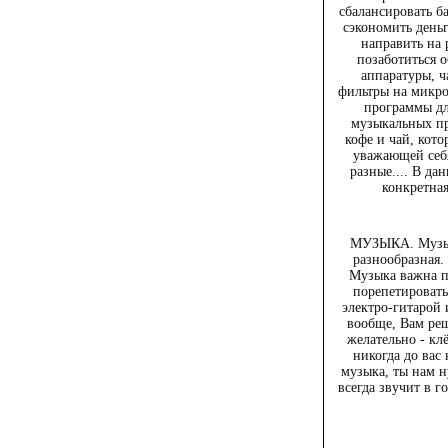
сбалансировать б
сэкономить деньг
направить на 
позаботиться 
аппаратуры, ч
фильтры на микр
программы дл
музыкальных пр
кофе и чай, кот
уважающей себ
разные.... В да
конкретная
МУЗЫКА. Музыка
разнообразная. 
Музыка важна п
порепетировать
электро-гитарой и
вообще, Вам реш
желательно - клё
никогда до вас
музыка, ты нам 
всегда звучит в 