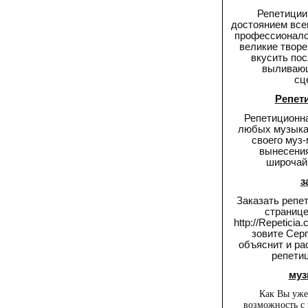
Репетиции
достоянием все
профессионало
великие твор
вкусить по
выливающ
сц
Репет
Репетиционн
любых музыкан
своего муз
вынесения
широчай
з
Заказать репе
странице
http://Repeticia
зовите Серг
объяснит и ра
репети
муз
Как Вы уже
возможность с 