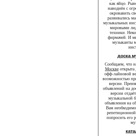
как яйцо. Ры
наводнён с ог
окровавить св
развивались м
музыкальных инс
мировыми лид
техники. Нек
фирмачей. И мы
музыканты м
инс
доска 
Сообщаем, что 
Москве
открыта 
офф-лайновой ве
возможностью при
версии. Преи
объявлений на до
версии отдаё
музыкальной б
объявления на o
Вам необходимо 
репетиционной 
попросить его 
му
ката