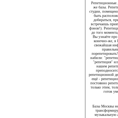
Репетиционные..
же базы. Репет
студии, помещен
быть расположе
добираться, пр
встречаешь прия
фэнов!). Репетиц
до того момента,
Вы узнаёте про
конечно-же, в 
свежайшая инф
правильн
порепетировать
набили: "репетиц
"репетиция" ил
нашем репити
преподноситс
репетиционной де
ещё - репетицио
постоянно репети
только этим, тол
готов ум
Базы Москвы не
трансформиру
музыкальную а