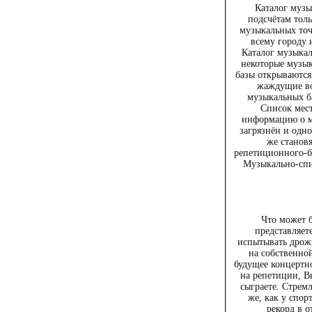
Каталог муз
подсчётам толь
музыкальных точ
всему городу 
Каталог музыкал
некоторые музык
базы открываются.
жаждущие во
музыкальных б
Список мес
информацию о м
загрязнён и одно
же станов
репетиционного-б
Музыкально-спи
Что может 
представляете
испытывать дрожь
на собственно
будущее концертно
на репетиции, Вы
сыграете. Стрем
же, как у спор
рекорд в 