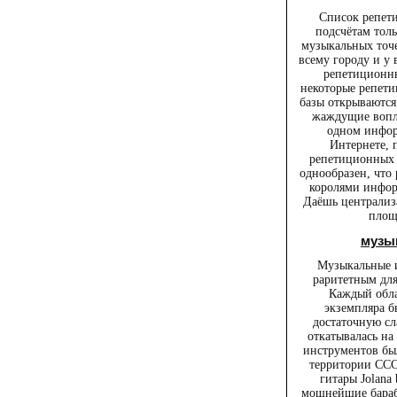
Список репет
подсчётам толь
музыкальных точ
всему городу и у 
репетиционны
некоторые репети
базы открываются.
жаждущие вопло
одном инфор
Интернете,
репетиционных 
однообразен, что 
королями инфор
Даёшь централи
площ
музы
Музыкальные и
раритетным дл
Каждый обла
экземпляра б
достаточную сл
откатывалась на
инструментов был
территории ССС
гитары Jolana 
мощнейшие бараба