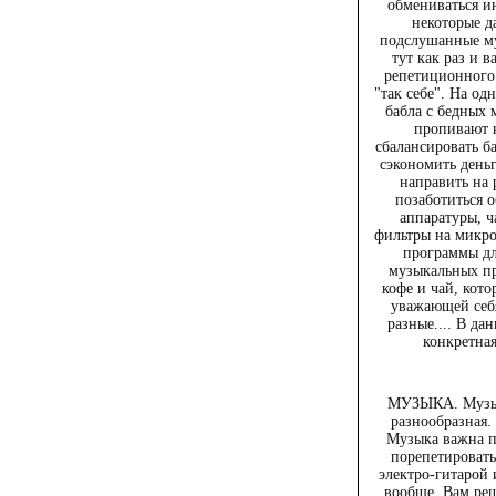
обмениваться ин
некоторые д
подслушанные му
тут как раз и 
репетиционного
"так себе". На од
бабла с бедных 
пропивают 
сбалансировать б
сэкономить деньг
направить на 
позаботиться 
аппаратуры, ч
фильтры на микр
программы дл
музыкальных пр
кофе и чай, кот
уважающей себ
разные.... В да
конкретная
МУЗЫКА. Музыка
разнообразная. 
Музыка важна п
порепетировать
электро-гитарой и
вообще, Вам реш