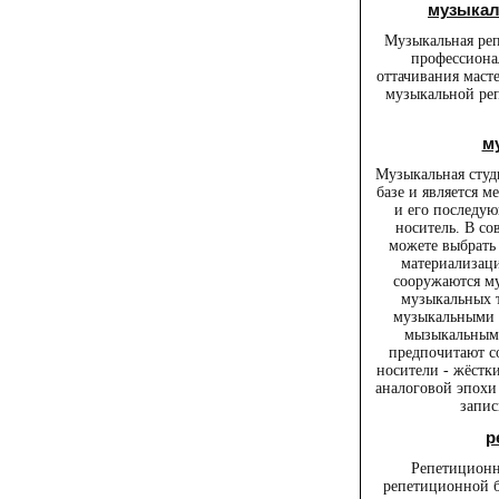
музыкал
Музыкальная реп
профессиона
оттачивания мас
музыкальной реп
м
Музыкальная студ
базе и является 
и его последу
носитель. В с
можете выбрать
материализаци
сооружаются м
музыкальных 
музыкальными 
мызыкальными
предпочитают с
носители - жёстк
аналоговой эпохи 
запис
р
Репетиционна
репетиционной ба