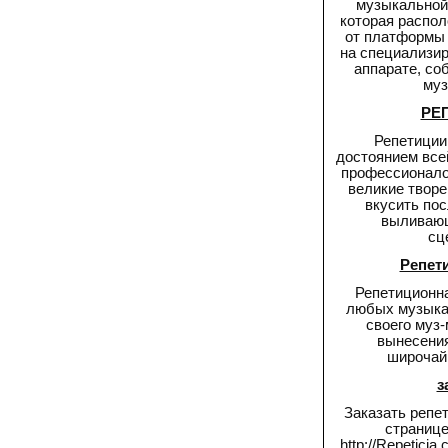
музыкальной
которая распол
от платформы 
на специализи
аппарате, со
муз
РЕ
Репетиции
достоянием все
профессионало
великие твор
вкусить по
выливающ
сц
Репет
Репетиционн
любых музыкан
своего муз
вынесения
широчай
з
Заказать репе
странице
http://Repeticia