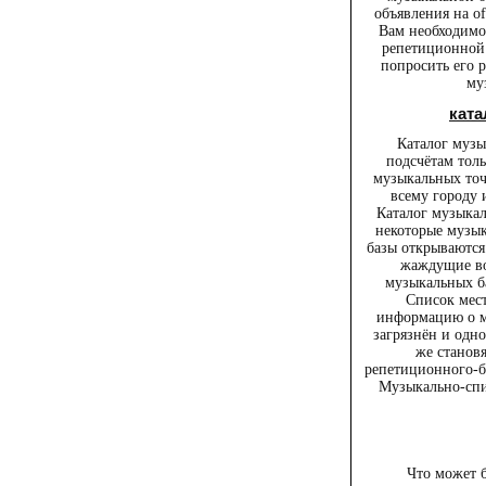
объявления на o
Вам необходимо 
репетиционной 
попросить его 
му
ката
Каталог муз
подсчётам толь
музыкальных точ
всему городу 
Каталог музыкал
некоторые музык
базы открываются.
жаждущие во
музыкальных б
Список мес
информацию о м
загрязнён и одно
же станов
репетиционного-б
Музыкально-спи
Что может 