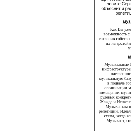
зовите Серг
объяснит и ра
репети
муз
Как Вы уже
возможность с 
сотворив собстве
их на достойн
м
м
Музыкальные б
инфраструктуры
населённог
музыкальную базу
в подвале гор
организации м
помещение, музык
рулевых конкретн
Жажда и Ненасыт
Музыкантам н
репетиций. Идеал
схема, когда х
Музыкант, сп