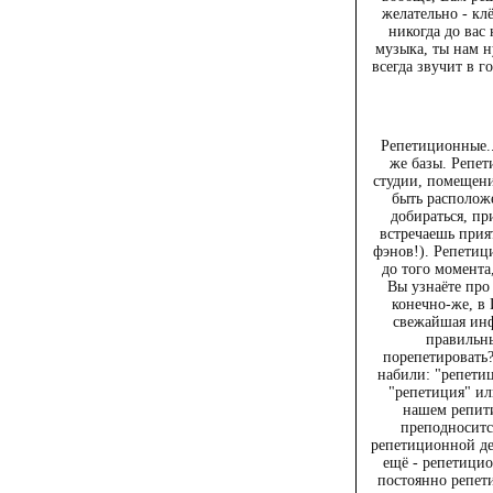
желательно - клё
никогда до вас
музыка, ты нам 
всегда звучит в 
Репетиционные..
же базы. Репет
студии, помещен
быть расположе
добираться, пр
встречаешь прия
фэнов!). Репетиц
до того момента,
Вы узнаёте про
конечно-же, в 
свежайшая инф
правильн
порепетировать
набили: "репетиц
"репетиция" ил
нашем репити
преподноситс
репетиционной де
ещё - репетицио
постоянно репети