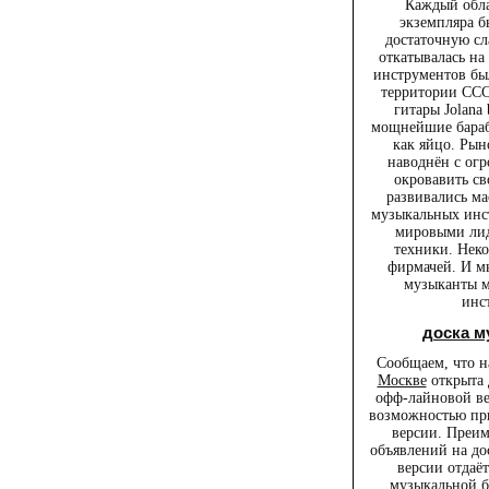
Каждый обла
экземпляра б
достаточную сл
откатывалась на
инструментов был
территории ССС
гитары Jolana 
мощнейшие бараба
как яйцо. Ры
наводнён с ог
окровавить св
развивались м
музыкальных инс
мировыми лид
техники. Нек
фирмачей. И мы
музыканты м
инс
доска 
Сообщаем, что 
Москве
открыта 
офф-лайновой ве
возможностью при
версии. Преи
объявлений на до
версии отдаё
музыкальной б