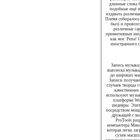
длинные слова 
подобные ещё н
издавать различы
Племя собиралось 
был) и провозг
различные са
примитивных инст
как мог. Репа! 
иностранного су
Запись музыка
выплеска музыка
до широких ма
Записи получают
случаев творцы с
качественнее
используют музык
платформе Win
шедевры. Элит
посредством мощн
дружащей с ко
ProTools раз
компьютера Макин
которая легко за
сузив масшта