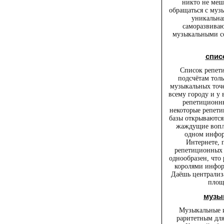
никто не меш
обращаться с муз
уникальна
саморазвива
музыкальными со
спис
Список репет
подсчётам толь
музыкальных точ
всему городу и у 
репетиционны
некоторые репети
базы открываются.
жаждущие вопло
одном инфор
Интернете,
репетиционных 
однообразен, что 
королями инфор
Даёшь централи
площ
музы
Музыкальные и
раритетным дл