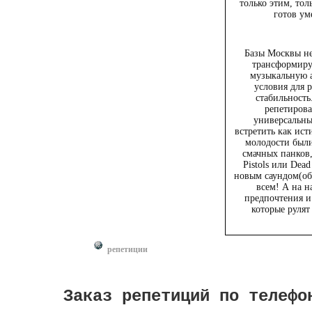
только этим, тол
готов ум
Базы Москвы не
трансформиру
музыкальную а
условия для 
стабильность
репетирова
универсальны
встретить как ист
молодости были
смачных панков
Pistols или Dead
новым саундом(об
всем! А на н
предпочтения и
которые рулят
репетиции
Заказ репетиций по телефо