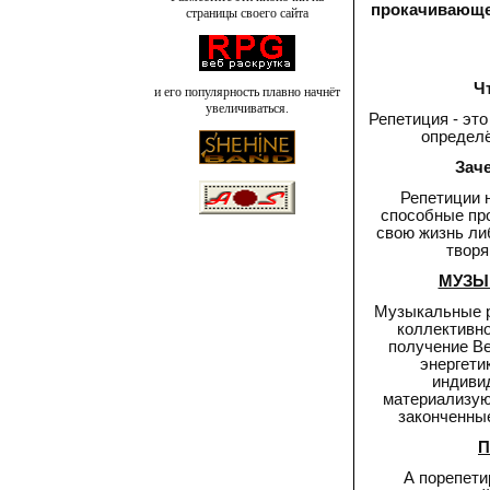
прокачивающе
страницы своего сайта
Ч
и его популярность плавно начнёт
увеличиваться.
Репетиция - это
определё
Зач
Репетиции 
способные пр
свою жизнь ли
творя
МУЗЫ
Музыкальные р
коллективно
получение Ве
энергети
индивид
материализую
законченны
П
А порепети