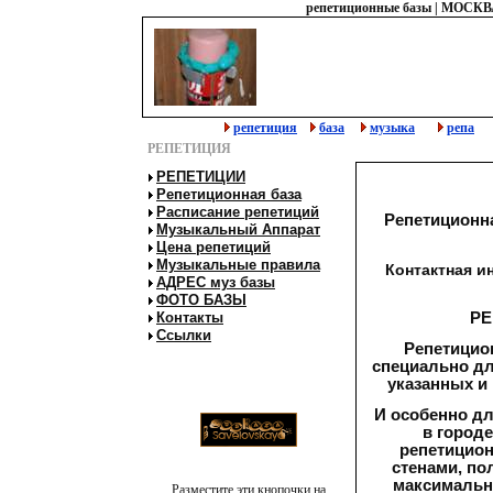
репетиционные базы
|
МОСКВ
репетиция
база
музыка
репа
РЕПЕТИЦИЯ
РЕПЕТИЦИИ
Репетиционная база
Расписание репетиций
Репетиционн
Музыкальный Аппарат
Цена репетиций
Музыкальные правила
Контактная 
АДРЕС муз базы
ФОТО БАЗЫ
Контакты
РЕ
Ссылки
Репетицио
специально дл
указанных и
И особенно дл
в городе
репетицион
стенами, по
максимально
Разместите эти кнопочки на