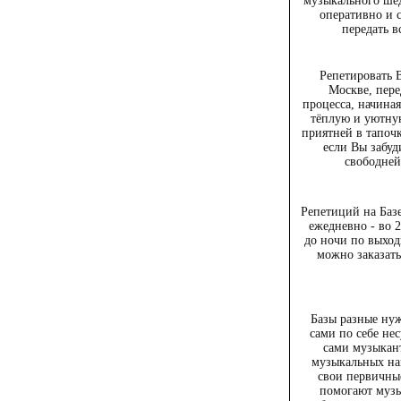
музыкального шед
оперативно и 
передать 
Репетировать 
Москве, пере
процесса, начина
тёплую и уютну
приятней в тапочк
если Вы забуд
свободней
Репетиций на Базе
ежедневно - во 
до ночи по выхо
можно заказать
Базы разные нуж
сами по себе не
сами музыкан
музыкальных на
свои первичны
помогают музы