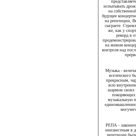
представляете
испытывать дрожь
на собственно
будущее концертно
на репетиции, Вы
сыграете. Стрем
же, как у спор
рекорд в 
продемонстрирова
на живом концер
контроля над посл
прерв
Музыка - велича
вселенского б
прекрасным, ч
всю внутренн
шармом своих 
покоряющих 
музыкальную п
единомышленник
могучег
РЕПА - лаконич
неизвестным в д
репетиции был