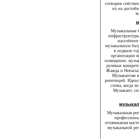
сотворив собстве
их на достойн
м
м
Музыкальные б
инфраструктуры
населённог
музыкальную базу
в подвале гор
организации м
помещение, музык
рулевых конкретн
Жажда и Ненасыт
Музыкантам н
репетиций. Идеал
схема, когда х
Музыкант, сп
музыкал
Музыкальная реп
профессиона
оттачивания мас
музыкальной реп