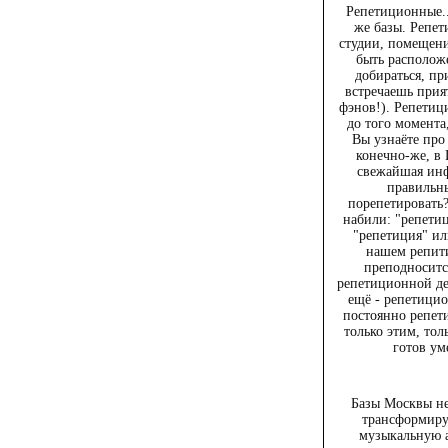
Репетиционные..
же базы. Репет
студии, помещен
быть расположе
добираться, пр
встречаешь прия
фэнов!). Репетиц
до того момента,
Вы узнаёте про
конечно-же, в 
свежайшая инф
правильн
порепетировать
набили: "репетиц
"репетиция" ил
нашем репити
преподноситс
репетиционной де
ещё - репетицио
постоянно репети
только этим, тол
готов ум
Базы Москвы не
трансформиру
музыкальную а