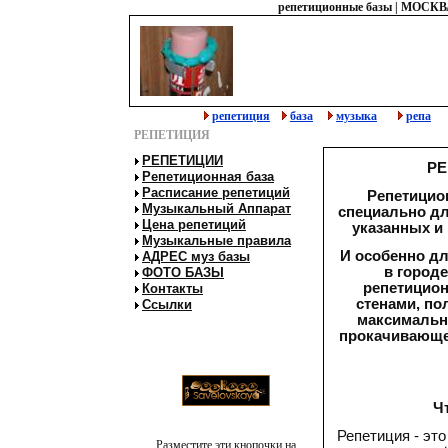
репетиционные базы
|
МОСКВ
репетиция
база
музыка
репа
РЕПЕТИЦИЯ
РЕПЕТИЦИИ
РЕ
Репетиционная база
Расписание репетиций
Репетицио
Музыкальный Аппарат
специально дл
Цена репетиций
указанных и
Музыкальные правила
И особенно дл
АДРЕС муз базы
в городе
ФОТО БАЗЫ
репетицион
Контакты
стенами, по
Ссылки
максимально
прокачивающе
Ч
Репетиция - это
Разместите эти кнопочки на