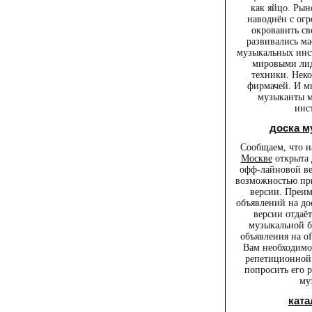
как яйцо. Ры
наводнён с ог
окровавить св
развивались м
музыкальных инс
мировыми лид
техники. Нек
фирмачей. И мы
музыканты м
инс
доска 
Сообщаем, что 
Москве
открыта 
офф-лайновой ве
возможностью при
версии. Преи
объявлений на до
версии отдаё
музыкальной б
объявления на o
Вам необходимо 
репетиционной 
попросить его 
му
ката