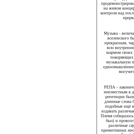
продемонстрирова
на живом концер
контроля над посл
прерв
Музыка - велича
вселенского б
прекрасным, ч
всю внутренн
шармом своих 
покоряющих 
музыкальную п
единомышленник
могучег
РЕПА - лаконич
неизвестным в д
репетиции был
длинные слова 
подобные ещё н
издавать различы
Племя собиралось 
был) и провозг
различные са
примитивных инст