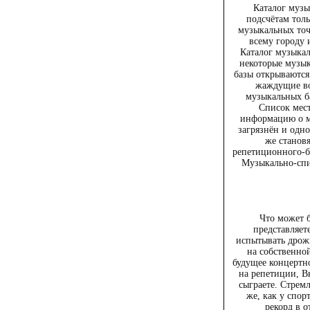
Каталог муз
подсчётам толь
музыкальных точ
всему городу 
Каталог музыкал
некоторые музык
базы открываются.
жаждущие во
музыкальных б
Список мес
информацию о м
загрязнён и одно
же станов
репетиционного-б
Музыкально-спи
Что может 
представляете
испытывать дрожь
на собственно
будущее концертно
на репетиции, Вы
сыграете. Стрем
же, как у спор
рекорд в 