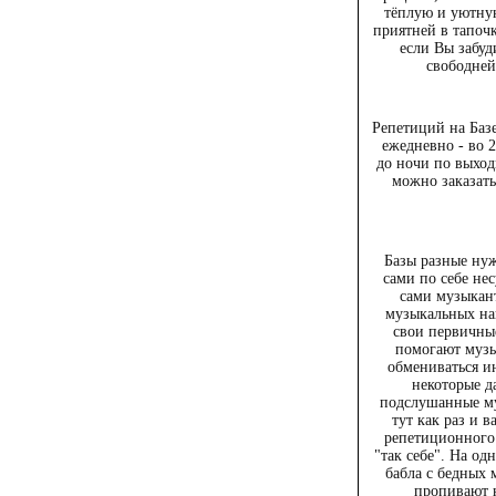
тёплую и уютну
приятней в тапочк
если Вы забуд
свободней
Репетиций на Базе
ежедневно - во 
до ночи по выхо
можно заказать
Базы разные нуж
сами по себе не
сами музыкан
музыкальных на
свои первичны
помогают музы
обмениваться ин
некоторые д
подслушанные му
тут как раз и 
репетиционного
"так себе". На од
бабла с бедных 
пропивают 