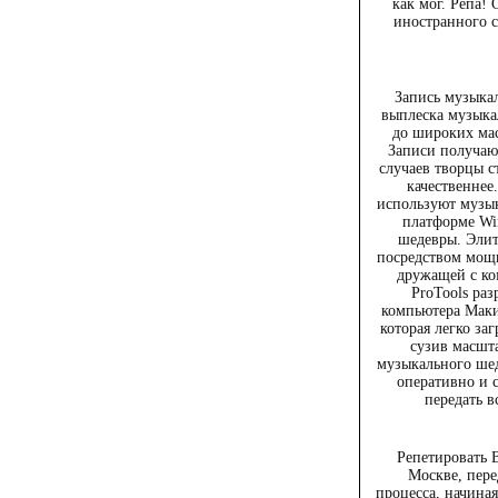
как мог. Репа! 
иностранного су
Запись музыка
выплеска музыка
до широких ма
Записи получают
случаев творцы с
качественнее
используют музык
платформе Win
шедевры. Элит
посредством мощн
дружащей с ко
ProTools раз
компьютера Макин
которая легко за
сузив масшта
музыкального шед
оперативно и 
передать 
Репетировать 
Москве, пере
процесса, начина