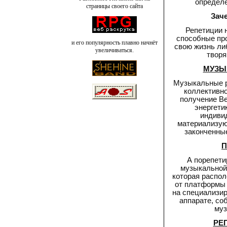
определё
страницы своего сайта
Зач
Репетиции 
способные пр
и его популярность плавно начнёт
свою жизнь ли
увеличиваться.
творя
МУЗЫ
Музыкальные р
коллективно
получение Ве
энергети
индивид
материализую
законченны
П
А порепети
музыкальной
которая распол
от платформы 
на специализи
аппарате, со
муз
РЕ