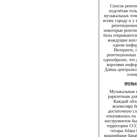
Список репет
подсчётам толь
музыкальных точ
всему городу и у 
репетиционны
некоторые репети
базы открываются.
жаждущие вопло
одном инфор
Интернете,
репетиционных 
однообразен, что 
королями инфор
Даёшь централи
площ
музы
Музыкальные и
раритетным дл
Каждый обла
экземпляра б
достаточную сл
откатывалась на
инструментов был
территории ССС
гитары Jolana 
мощнейшие бараба