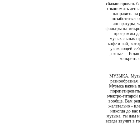
сбалансировать б
сэкономить деньг
направить на 
позаботиться 
аппаратуры, ч
фильтры на микр
программы дл
музыкальных пр
кофе и чай, кот
уважающей себ
разные.... В да
конкретная
МУЗЫКА. Музыка
разнообразная. 
Музыка важна п
порепетировать
электро-гитарой и
вообще, Вам реш
желательно - клё
никогда до вас
музыка, ты нам 
всегда звучит в 