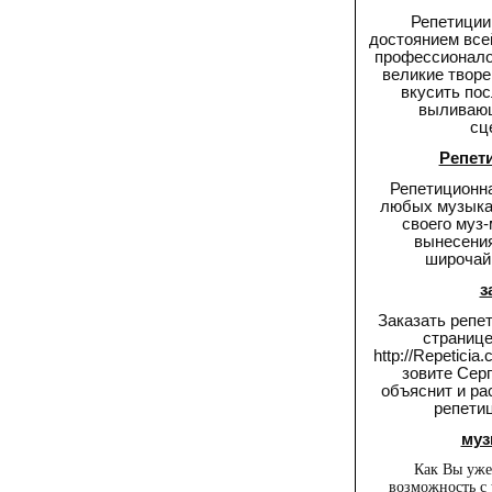
Репетиции
достоянием все
профессионало
великие твор
вкусить по
выливающ
сц
Репет
Репетиционн
любых музыкан
своего муз
вынесения
широчай
з
Заказать репе
странице
http://Repeticia
зовите Серг
объяснит и ра
репети
муз
Как Вы уже
возможность с 