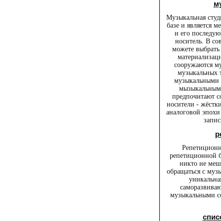
м
Музыкальная студ
базе и является 
и его последу
носитель. В с
можете выбрать
материализаци
сооружаются м
музыкальных 
музыкальными 
мызыкальными
предпочитают с
носители - жёстк
аналоговой эпохи 
запис
р
Репетиционна
репетиционной ба
никто не меш
обращаться с муз
уникальна
саморазвива
музыкальными со
спис