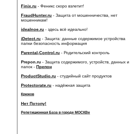
Finix.ru
- Феникс скоро взлетит!
FraudHunter.ru
- Защита от мошенничества, нет
мошенникам!
idealnoe.ru
- здесь всё идеально!
iDetect.ru
- Защита: данные содержимое устройства
папки безопасность информация
Parental-Control.ru
- Родительский контроль
Prepon.ru
- Защита содержимого, устройств, данных и
папок -
Препон
ProductStudio.ru
- студийный сайт продуктов
Protectorate.ru
- надёжная защита
Крюков
Нет Потопу!
Репетиционная База в городе МОСКВе