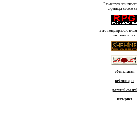
Разместите эти кнопо
страницы своего са
и его популярность плав
увеличиваться.
объявления
кейлоггеры
parental contro
интернет