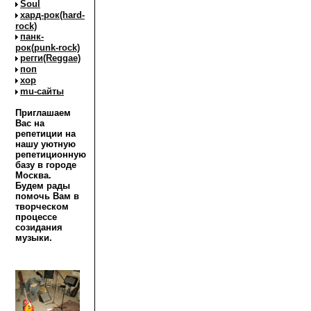
Soul
хард-рок(hard-
rock)
панк-
рок(punk-rock)
регги(Reggae)
поп
хор
mu-сайты
Приглашаем
Вас на
репетиции на
нашу уютную
репетиционную
базу в городе
Москва.
Будем рады
помочь Вам в
творческом
процессе
созидания
музыки.