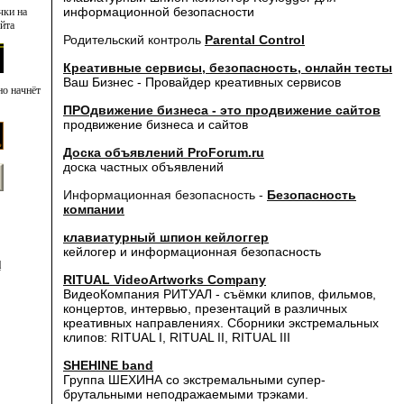
информационной безопасности
чки на
йта
Родительский контроль
Parental Control
Креативные сервисы, безопасность, онлайн тесты
Ваш Бизнес - Провайдер креативных сервисов
но начнёт
ПРОдвижение бизнеса - это продвижение сайтов
продвижение бизнеса и сайтов
Доска объявлений ProForum.ru
доска частных объявлений
Информационная безопасность -
Безопасность
компании
клавиатурный шпион кейлоггер
кейлогер и информационная безопасность
l
RITUAL VideoArtworks Company
ВидеоКомпания РИТУАЛ - съёмки клипов, фильмов,
концертов, интервью, презентаций в различных
креативных направлениях. Сборники экстремальных
клипов: RITUAL I, RITUAL II, RITUAL III
SHEHINE band
Группа ШЕХИНА со экстремальными супер-
брутальными неподражаемыми трэками.