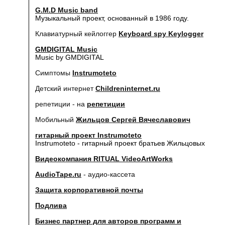
G.M.D Music band
Музыкальный проект, основанный в 1986 году.
Клавиатурный кейлоггер
Keyboard spy Keylogger
GMDIGITAL Music
Music by GMDIGITAL
Симптомы
Instrumoteto
Детский интернет
Childreninternet.ru
репетиции - на
репетиции
Мобильный
Жильцов Сергей Вячеславович
гитарный проект Instrumoteto
Instrumoteto - гитарный проект братьев Жильцовых
Видеокомпания RITUAL VideoArtWorks
AudioTape.ru
- аудио-кассета
Защита корпоративной почты
Подлива
Бизнес партнер для авторов программ и