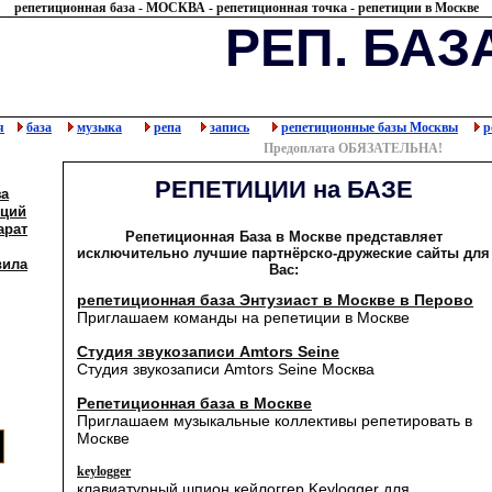
репетиционная база
-
МОСКВА
- репетиционная точка -
репетиции в Москве
РЕП. БАЗ
я
база
музыка
репа
запись
репетиционные базы Москвы
р
Предоплата ОБЯЗАТЕЛЬНА!
РЕПЕТИЦИИ на БАЗЕ
за
иций
арат
Репетиционная База в Москве представляет
исключительно лучшие партнёрско-дружеские сайты для
вила
Вас:
репетиционная база Энтузиаст в Москве в Перово
Приглашаем команды на репетиции в Москве
Студия звукозаписи Amtors Seine
Студия звукозаписи Amtors Seine Москва
Репетиционная база в Москве
Приглашаем музыкальные коллективы репетировать в
Москве
keylogger
клавиатурный шпион кейлоггер Keylogger для