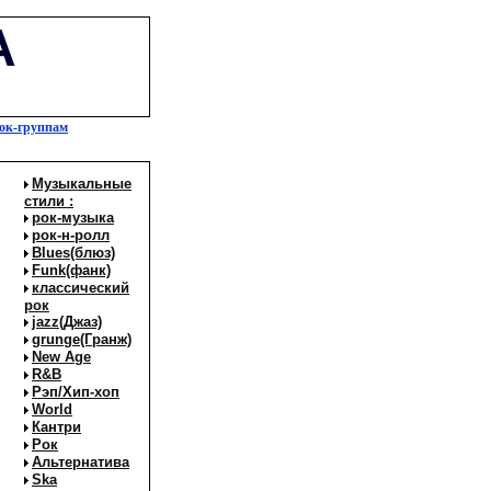
А
ок-группам
Музыкальные
стили :
рок-музыка
рок-н-ролл
Blues(блюз)
Funk(фанк)
классический
рок
jazz(Джаз)
grunge(Гранж)
New Age
R&B
Рэп/Хип-хоп
World
Кантри
Рок
Альтернатива
Ska