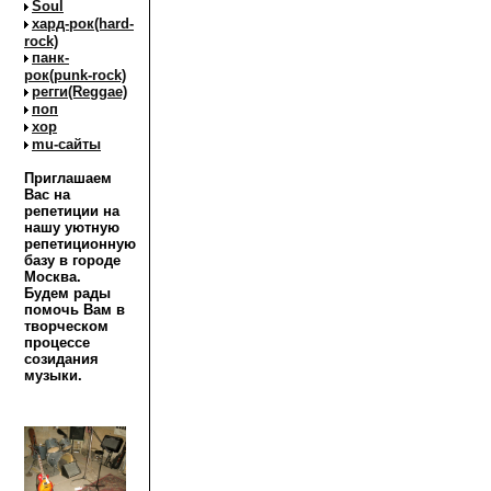
Soul
хард-рок(hard-
rock)
панк-
рок(punk-rock)
регги(Reggae)
поп
хор
mu-сайты
Приглашаем
Вас на
репетиции на
нашу уютную
репетиционную
базу в городе
Москва.
Будем рады
помочь Вам в
творческом
процессе
созидания
музыки.